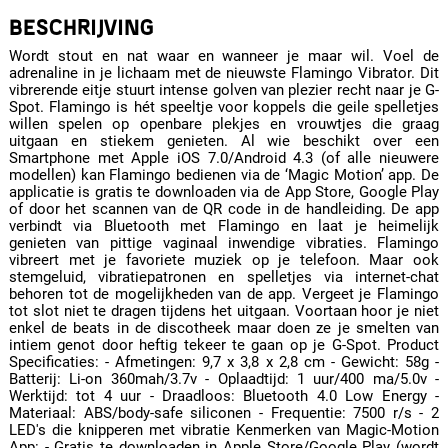
BESCHRIJVING
Wordt stout en nat waar en wanneer je maar wil. Voel de
adrenaline in je lichaam met de nieuwste Flamingo Vibrator. Dit
vibrerende eitje stuurt intense golven van plezier recht naar je G-
Spot. Flamingo is hét speeltje voor koppels die geile spelletjes
willen spelen op openbare plekjes en vrouwtjes die graag
uitgaan en stiekem genieten. Al wie beschikt over een
Smartphone met Apple iOS 7.0/Android 4.3 (of alle nieuwere
modellen) kan Flamingo bedienen via de ‘Magic Motion’ app. De
applicatie is gratis te downloaden via de App Store, Google Play
of door het scannen van de QR code in de handleiding. De app
verbindt via Bluetooth met Flamingo en laat je heimelijk
genieten van pittige vaginaal inwendige vibraties. Flamingo
vibreert met je favoriete muziek op je telefoon. Maar ook
stemgeluid, vibratiepatronen en spelletjes via internet-chat
behoren tot de mogelijkheden van de app. Vergeet je Flamingo
tot slot niet te dragen tijdens het uitgaan. Voortaan hoor je niet
enkel de beats in de discotheek maar doen ze je smelten van
intiem genot door heftig tekeer te gaan op je G-Spot. Product
Specificaties: - Afmetingen: 9,7 x 3,8 x 2,8 cm - Gewicht: 58g -
Batterij: Li-on 360mah/3.7v - Oplaadtijd: 1 uur/400 ma/5.0v -
Werktijd: tot 4 uur - Draadloos: Bluetooth 4.0 Low Energy -
Materiaal: ABS/body-safe siliconen - Frequentie: 7500 r/s - 2
LED's die knipperen met vibratie Kenmerken van Magic-Motion
App: - Gratis te downloaden in Apple Store/Google Play (wordt