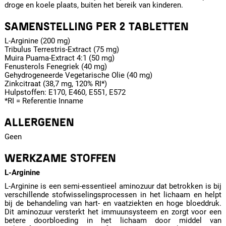
droge en koele plaats, buiten het bereik van kinderen.
SAMENSTELLING PER 2 TABLETTEN
L-Arginine (200 mg)
Tribulus Terrestris-Extract (75 mg)
Muira Puama-Extract 4:1 (50 mg)
Fenusterols Fenegriek (40 mg)
Gehydrogeneerde Vegetarische Olie (40 mg)
Zinkcitraat (38,7 mg, 120% RI*)
Hulpstoffen: E170, E460, E551, E572
*RI = Referentie Inname
ALLERGENEN
Geen
WERKZAME STOFFEN
L-Arginine
L-Arginine is een semi-essentieel aminozuur dat betrokken is bij
verschillende stofwisselingsprocessen in het lichaam en helpt
bij de behandeling van hart- en vaatziekten en hoge bloeddruk.
Dit aminozuur versterkt het immuunsysteem en zorgt voor een
betere doorbloeding in het lichaam door middel van