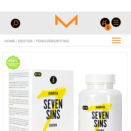
0
HOME
/
EROTIEK
/
PENISVERGROTING