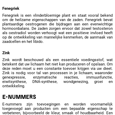
Fenegriek
Fenegriek is een vlinderbloemige plant en staat vooral bekend
om de heilzame eigenschappen van de zaden. Fenegriek bevat
plantaardige oestrogenen die bijdragen aan een evenwichtige
hormoonbalans. De zaden zorgen ervoor dat zowel testosteron
als oestradiol worden verhoogt wat een positieve invloed heeft
op de ontwikkeling van mannelijke kenmerken, de aanmaak van
zaadcellen en het libido.
Zink
Zink wordt beschouwd als een essentiele voedingsstof, wat
betekent dat uw lichaam het niet kan produceren of opslaan. Om
deze reden moet u een constante toevoer krijgen via uw dieet.
Zink is nodig voor tal van processen in je lichaam, waaronder
genexpressie, enzymatische reacties, immuunfunctie,
eiwitsynthese, DNA-synthese, wondgenezing, groei en
ontwikkeling.
E-NUMMERS
E-nummers zijn toevoegingen en worden voornamelijk
toegevoegd aan producten om een bepaalde eigenschap te
verbeteren, bijvoorbeeld de kleur, smaak of houdbaarheid. Een