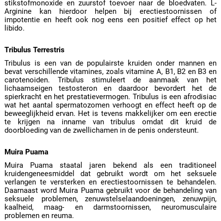
stikstofmonoxide en zuurstof toevoer naar de bloedvaten. L-
Arginine kan hierdoor helpen bij erectiestoornissen of
impotentie en heeft ook nog eens een positief effect op het
libido.
Tribulus Terrestris
Tribulus is een van de populairste kruiden onder mannen en
bevat verschillende vitamines, zoals vitamine A, B1, B2 en B3 en
carotenoiden. Tribulus stimuleert de aanmaak van het
lichaamseigen testosteron en daardoor bevordert het de
spierkracht en het prestatievermogen. Tribulus is een afrodisiac
wat het aantal spermatozomen verhoogt en effect heeft op de
beweeglijkheid ervan. Het is tevens makkelijker om een erectie
te krijgen na inname van tribulus omdat dit kruid de
doorbloeding van de zwellichamen in de penis ondersteunt.
Muira Puama
Muira Puama staatal jaren bekend als een traditioneel
kruidengeneesmiddel dat gebruikt wordt om het seksuele
verlangen te versterken en erectiestoornissen te behandelen.
Daarnaast word Muira Puama gebruikt voor de behandeling van
seksuele problemen, zenuwstelselaandoeningen, zenuwpijn,
kaalheid, maag- en darmstoornissen, neuromusculaire
problemen en reuma.