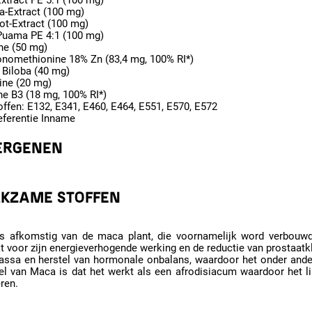
xtract PE 5:1 (100 mg)
a-Extract (100 mg)
ot-Extract (100 mg)
Puama PE 4:1 (100 mg)
ne (50 mg)
nomethionine 18% Zn (83,4 mg, 100% RI*)
 Biloba (40 mg)
ine (20 mg)
ne B3 (18 mg, 100% RI*)
ffen: E132, E341, E460, E464, E551, E570, E572
eferentie Inname
ERGENEN
KZAME STOFFEN
s afkomstig van de maca plant, die voornamelijk word verbouwd
t voor zijn energieverhogende werking en de reductie van prostaat
assa en herstel van hormonale onbalans, waardoor het onder ande
el van Maca is dat het werkt als een afrodisiacum waardoor het l
ren.