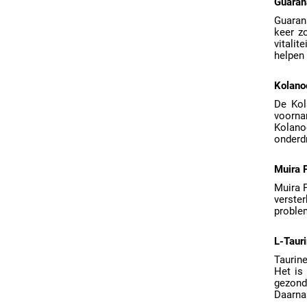
Guaran
Guarana
keer z
vitali
helpen
Kolano
De Kol
voorna
Kolanoo
onderd
Muira
Muira 
verste
proble
L-Taur
Taurine
Het is
gezond
Daarnaa