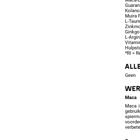
Maca-E
Guaran
Kolano
Muira 
L-Tauri
Zinkmo
Ginkgo
L-Argin
Vitami
Hulpsto
*RI = R
ALL
Geen
WER
Maca
Maca i
gebruik
spierm
voorde
verbete