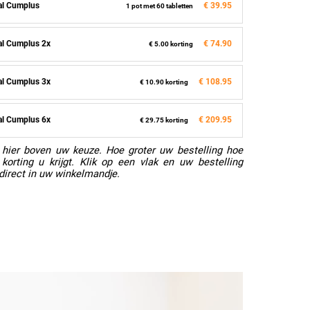
al Cumplus
€ 39.95
1 pot met 60 tabletten
al Cumplus 2x
€ 74.90
€ 5.00 korting
al Cumplus 3x
€ 108.95
€ 10.90 korting
al Cumplus 6x
€ 209.95
€ 29.75 korting
hier boven uw keuze. Hoe groter uw bestelling hoe
korting u krijgt. Klik op een vlak en uw bestelling
direct in uw winkelmandje.