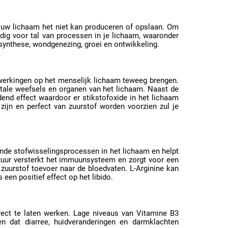
 uw lichaam het niet kan produceren of opslaan. Om
dig voor tal van processen in je lichaam, waaronder
synthese, wondgenezing, groei en ontwikkeling.
 werkingen op het menselijk lichaam teweeg brengen.
itale weefsels en organen van het lichaam. Naast de
dend effect waardoor er stikstofoxide in het lichaam
jn en perfect van zuurstof worden voorzien zul je
lende stofwisselingsprocessen in het lichaam en helpt
ozuur versterkt het immuunsysteem en zorgt voor een
zuurstof toevoer naar de bloedvaten. L-Arginine kan
een positief effect op het libido.
rect te laten werken. Lage niveaus van Vitamine B3
n dat diarree, huidveranderingen en darmklachten