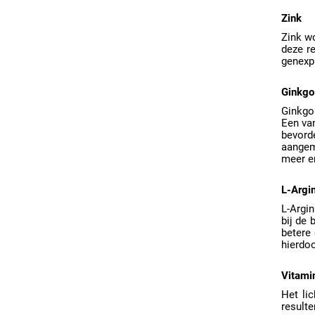
Zink
Zink w
deze re
genexpr
Ginkgo
Ginkgo
Een va
bevorde
aangem
meer en
L-Argi
L-Argin
bij de
betere
hierdoo
Vitami
Het li
result