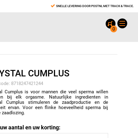
SNELLE LEVERING DOOR POSTNL MET TRACK & TRACE.
0
YSTAL CUMPLUS
code: 8718247421244
al Cumplus is voor mannen die veel sperma willen
en bij elk orgasme. Natuurlijke ingredienten in
tal Cumplus stimuleren de zaadproductie en de
teit ervan. Voor een flinke hoeveelheid sperma bij
e zaadlozing.
 uw aantal en uw korting: