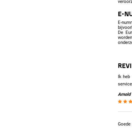
veroor
E-N
E-numm
bijvoor
De Eur
worden
onderzo
REV
Ik heb 
service
Arnold 
Goede k