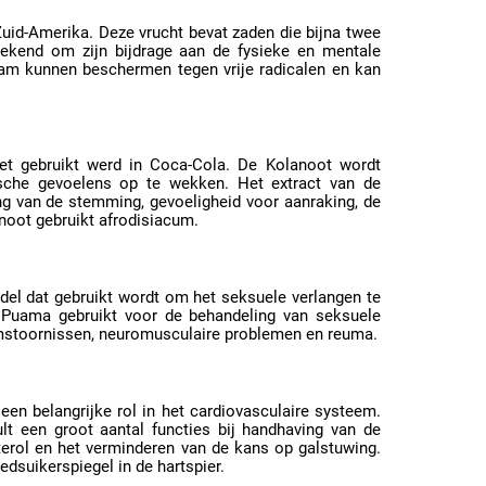
uid-Amerika. Deze vrucht bevat zaden die bijna twee
bekend om zijn bijdrage aan de fysieke en mentale
haam kunnen beschermen tegen vrije radicalen en kan
t gebruikt werd in Coca-Cola. De Kolanoot wordt
ische gevoelens op te wekken. Het extract van de
ng van de stemming, gevoeligheid voor aanraking, de
noot gebruikt afrodisiacum.
del dat gebruikt wordt om het seksuele verlangen te
a Puama gebruikt voor de behandeling van seksuele
rmstoornissen, neuromusculaire problemen en reuma.
een belangrijke rol in het cardiovasculaire systeem.
lt een groot aantal functies bij handhaving van de
terol en het verminderen van de kans op galstuwing.
dsuikerspiegel in de hartspier.