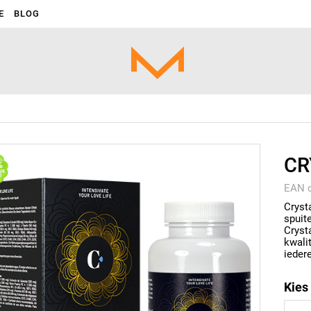
E
BLOG
CR
EAN 
Cryst
spuit
Crys
kwali
ieder
Kies