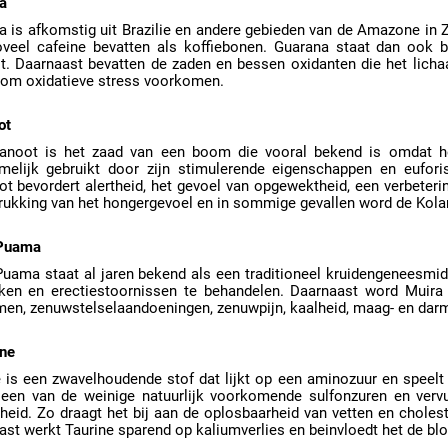
a
 is afkomstig uit Brazilie en andere gebieden van de Amazone in Z
oveel cafeine bevatten als koffiebonen. Guarana staat dan ook 
teit. Daarnaast bevatten de zaden en bessen oxidanten die het lic
 om oxidatieve stress voorkomen.
ot
anoot is het zaad van een boom die vooral bekend is omdat he
melijk gebruikt door zijn stimulerende eigenschappen en eufor
t bevordert alertheid, het gevoel van opgewektheid, een verbeteri
rukking van het hongergevoel en in sommige gevallen word de Kola
 Puama
Puama staat al jaren bekend als een traditioneel kruidengeneesmid
rken en erectiestoornissen te behandelen. Daarnaast word Muir
men, zenuwstelselaandoeningen, zenuwpijn, kaalheid, maag- en da
ine
 is een zwavelhoudende stof dat lijkt op een aminozuur en speelt 
 een van de weinige natuurlijk voorkomende sulfonzuren en vervu
heid. Zo draagt het bij aan de oplosbaarheid van vetten en choles
st werkt Taurine sparend op kaliumverlies en beinvloedt het de bloe