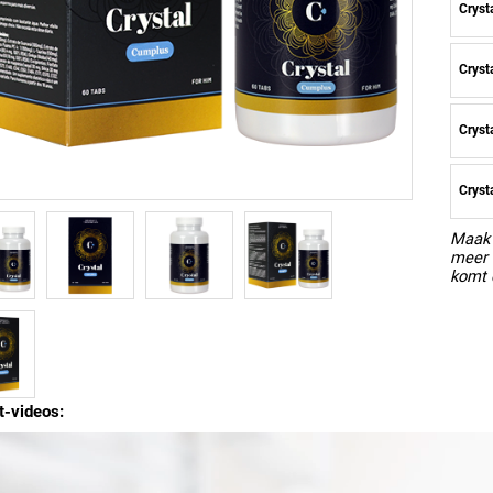
Cryst
Cryst
Cryst
Cryst
Maak 
meer 
komt 
t-videos: