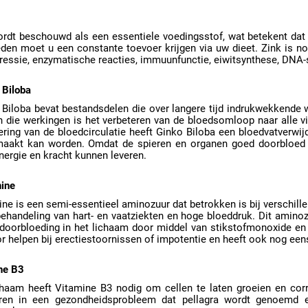
ordt beschouwd als een essentiele voedingsstof, wat betekent dat
den moet u een constante toevoer krijgen via uw dieet. Zink is no
essie, enzymatische reacties, immuunfunctie, eiwitsynthese, DNA-
 Biloba
 Biloba bevat bestandsdelen die over langere tijd indrukwekkende
n die werkingen is het verbeteren van de bloedsomloop naar alle v
ring van de bloedcirculatie heeft Ginko Biloba een bloedvatverwij
aakt kan worden. Omdat de spieren en organen goed doorbloed zi
ergie en kracht kunnen leveren.
nine
ine is een semi-essentieel aminozuur dat betrokken is bij verschil
 behandeling van hart- en vaatziekten en hoge bloeddruk. Dit amin
 doorbloeding in het lichaam door middel van stikstofmonoxide en 
r helpen bij erectiestoornissen of impotentie en heeft ook nog eens 
ne B3
chaam heeft Vitamine B3 nodig om cellen te laten groeien en cor
eren in een gezondheidsprobleem dat pellagra wordt genoemd e