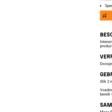
Spe
BESC
Intensi
product
VER
Doosje 
GEB
Slik 2 
Voedin
bereik 
SAM