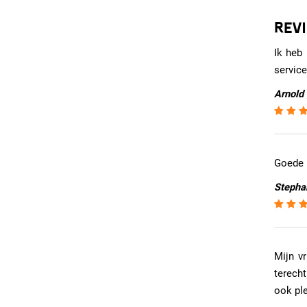
REV
Ik heb 
service
Arnold 
Goede k
Stephan
Mijn v
terecht
ook ple