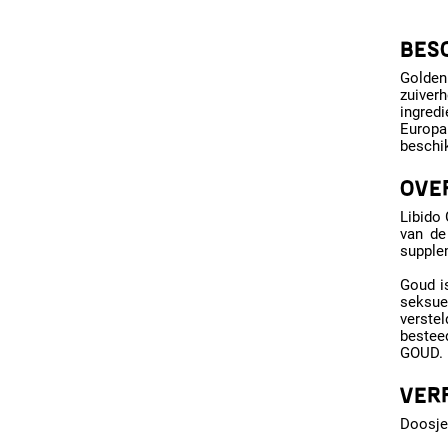
BESC
Golden
zuiver
ingred
Europa
beschik
OVER
Libido
van de
supplem
Goud is
seksue
verstel
besteed
GOUD.
VER
Doosje