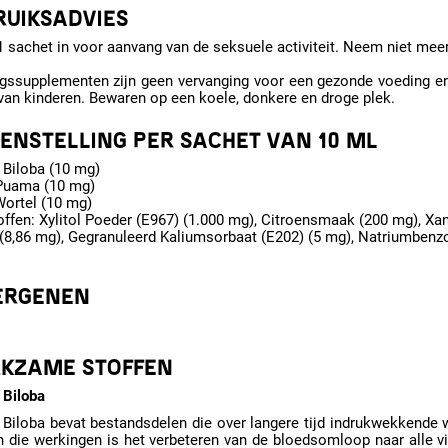
RUIKSADVIES
sachet in voor aanvang van de seksuele activiteit. Neem niet meer
gssupplementen zijn geen vervanging voor een gezonde voeding en
van kinderen. Bewaren op een koele, donkere en droge plek.
ENSTELLING PER SACHET VAN 10 ML
 Biloba (10 mg)
Puama (10 mg)
ortel (10 mg)
offen: Xylitol Poeder (E967) (1.000 mg), Citroensmaak (200 mg), 
(8,86 mg), Gegranuleerd Kaliumsorbaat (E202) (5 mg), Natriumbenzo
ERGENEN
KZAME STOFFEN
 Biloba
 Biloba bevat bestandsdelen die over langere tijd indrukwekkende
n die werkingen is het verbeteren van de bloedsomloop naar alle v