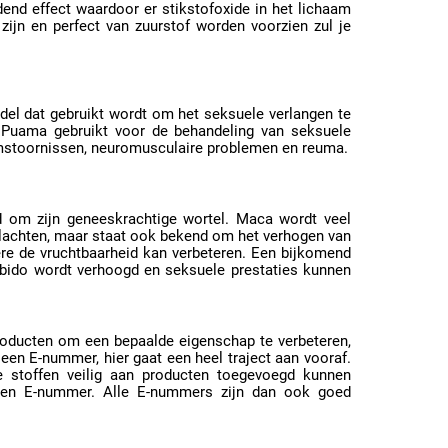
dend effect waardoor er stikstofoxide in het lichaam
jn en perfect van zuurstof worden voorzien zul je
del dat gebruikt wordt om het seksuele verlangen te
a Puama gebruikt voor de behandeling van seksuele
rmstoornissen, neuromusculaire problemen en reuma.
 om zijn geneeskrachtige wortel. Maca wordt veel
klachten, maar staat ook bekend om het verhogen van
re de vruchtbaarheid kan verbeteren. Een bijkomend
ibido wordt verhoogd en seksuele prestaties kunnen
oducten om een bepaalde eigenschap te verbeteren,
 een E-nummer, hier gaat een heel traject aan vooraf.
de stoffen veilig aan producten toegevoegd kunnen
een E-nummer. Alle E-nummers zijn dan ook goed