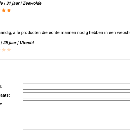
e | 31 jaar | Zeewolde
handig, alle producten die echte mannen nodig hebben in een websh
 25 jaar | Utrecht
:
aats:
: