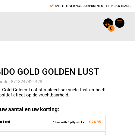
SNELLE LEVERING DOOR POSTNL MET TRACK & TRACE.
0
BIDO GOLD GOLDEN LUST
code: 8718247421428
o Gold Golden Lust stimuleert seksuele lust en heeft
ositief effect op de vruchtbaarheid.
 uw aantal en uw korting:
n Lust
€ 24.95
1 box with 5 jelly sticks