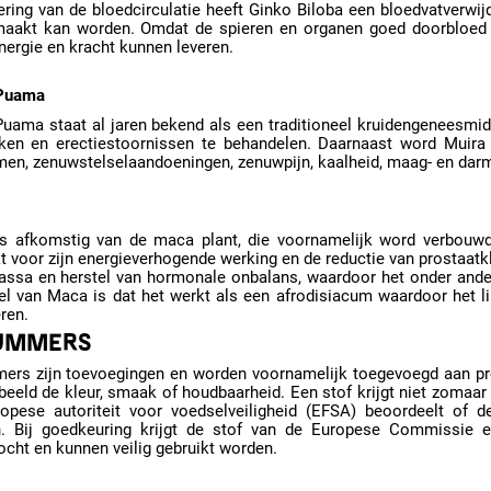
ring van de bloedcirculatie heeft Ginko Biloba een bloedvatverwij
aakt kan worden. Omdat de spieren en organen goed doorbloed zi
ergie en kracht kunnen leveren.
 Puama
Puama staat al jaren bekend als een traditioneel kruidengeneesmid
rken en erectiestoornissen te behandelen. Daarnaast word Muir
men, zenuwstelselaandoeningen, zenuwpijn, kaalheid, maag- en da
s afkomstig van de maca plant, die voornamelijk word verbouwd
t voor zijn energieverhogende werking en de reductie van prostaat
assa en herstel van hormonale onbalans, waardoor het onder ande
el van Maca is dat het werkt als een afrodisiacum waardoor het l
ren.
UMMERS
ers zijn toevoegingen en worden voornamelijk toegevoegd aan pr
beeld de kleur, smaak of houdbaarheid. Een stof krijgt niet zomaar
opese autoriteit voor voedselveiligheid (EFSA) beoordeelt of 
. Bij goedkeuring krijgt de stof van de Europese Commissie 
cht en kunnen veilig gebruikt worden.