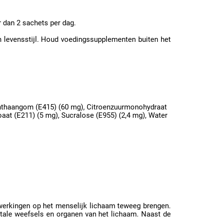
 dan 2 sachets per dag.
 levensstijl. Houd voedingssupplementen buiten het
Xanthaangom (E415) (60 mg), Citroenzuurmonohydraat
aat (E211) (5 mg), Sucralose (E955) (2,4 mg), Water
 werkingen op het menselijk lichaam teweeg brengen.
itale weefsels en organen van het lichaam. Naast de