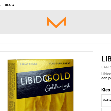
E
BLOG
LI
EAN 
Libid
een p
Kies
Golde