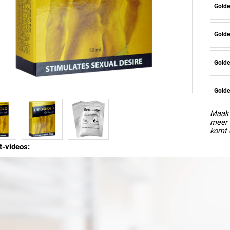
Golde
Golde
Golde
Golde
Maak 
meer 
komt 
t-videos: