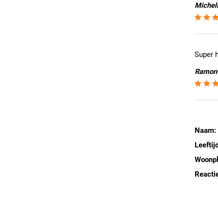
Michell
Super 
Ramon |
Naam:
Leeftijd
Woonpl
Reactie