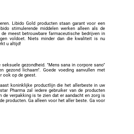
leren. Libido Gold producten staan garant voor een
libido stimulerende middelen werken alleen als de
t de meest betrouwbare farmaceutische bedrijven in
gen voldoet. Niets minder dan die kwaliteit is nu
t u altijd!
e seksuele gezondheid. "Mens sana in corpore sano"
en gezond lichaam". Goede voeding aanvullen met
r ook op de geest.
st koninklijke productlijn die het allerbeste in uw
star Pharma zal iedere gebruiker van de producten
n de verpakking is te zien dat er aandacht en zorg is
de producten. Ga alleen voor het aller beste. Ga voor