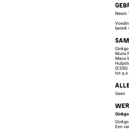
GEB
Neem 1 
Voedin
bereik 
SAM
Ginkgo
Muira 
Maca W
Hulpst
(E330) 
tot q.s.
ALL
Geen
WER
Ginkgo
Ginkgo
Een va