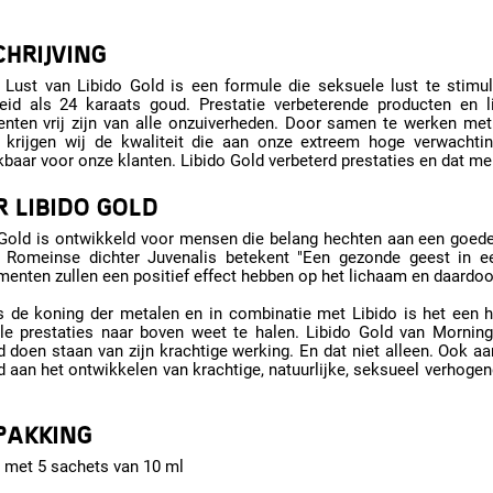
HRIJVING
 Lust van Libido Gold is een formule die seksuele lust te stimu
heid als 24 karaats goud. Prestatie verbeterende producten en 
ienten vrij zijn van alle onzuiverheden. Door samen te werken me
 krijgen wij de kwaliteit die aan onze extreem hoge verwachtin
baar voor onze klanten. Libido Gold verbeterd prestaties en dat merk
 LIBIDO GOLD
 Gold is ontwikkeld voor mensen die belang hechten aan een goed
 Romeinse dichter Juvenalis betekent "Een gezonde geest in e
enten zullen een positief effect hebben op het lichaam en daardoo
 de koning der metalen en in combinatie met Libido is het een haa
le prestaties naar boven weet te halen. Libido Gold van Morning
d doen staan van zijn krachtige werking. En dat niet alleen. Ook aa
 aan het ontwikkelen van krachtige, natuurlijke, seksueel verhogen
PAKKING
 met 5 sachets van 10 ml