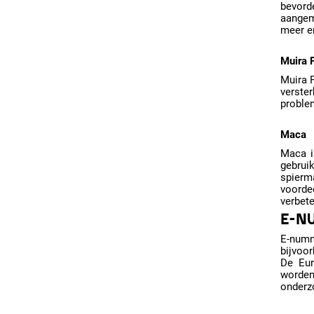
bevorde
aangem
meer en
Muira
Muira 
verste
proble
Maca
Maca i
gebruik
spierm
voorde
verbete
E-N
E-numm
bijvoor
De Eur
worden
onderzo