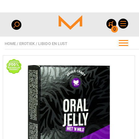
0
HOME
/
EROTIEK
/
LIBIDO EN LUST