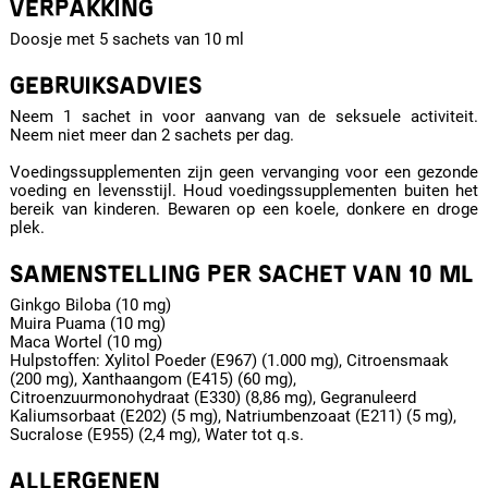
VERPAKKING
Doosje met 5 sachets van 10 ml
GEBRUIKSADVIES
Neem 1 sachet in voor aanvang van de seksuele activiteit.
Neem niet meer dan 2 sachets per dag.
Voedingssupplementen zijn geen vervanging voor een gezonde
voeding en levensstijl. Houd voedingssupplementen buiten het
bereik van kinderen. Bewaren op een koele, donkere en droge
plek.
SAMENSTELLING PER SACHET VAN 10 ML
Ginkgo Biloba (10 mg)
Muira Puama (10 mg)
Maca Wortel (10 mg)
Hulpstoffen: Xylitol Poeder (E967) (1.000 mg), Citroensmaak
(200 mg), Xanthaangom (E415) (60 mg),
Citroenzuurmonohydraat (E330) (8,86 mg), Gegranuleerd
Kaliumsorbaat (E202) (5 mg), Natriumbenzoaat (E211) (5 mg),
Sucralose (E955) (2,4 mg), Water tot q.s.
ALLERGENEN