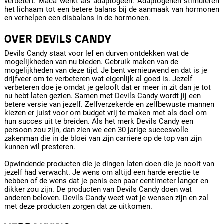
verbetert. Maca werkt als adaptogeen. Adaptogenen stimuleren
het lichaam tot een betere balans bij de aanmaak van hormonen
en verhelpen een disbalans in de hormonen.
OVER DEVILS CANDY
Devils Candy staat voor lef en durven ontdekken wat de
mogelijkheden van nu bieden. Gebruik maken van de
mogelijkheden van deze tijd. Je bent vernieuwend en dat is je
drijfveer om te verbeteren wat eigenlijk al goed is. Jezelf
verbeteren doe je omdat je gelooft dat er meer in zit dan je tot
nu hebt laten gezien. Samen met Devils Candy wordt jij een
betere versie van jezelf. Zelfverzekerde en zelfbewuste mannen
kiezen er juist voor om budget vrij te maken met als doel om
hun succes uit te breiden. Als het merk Devils Candy een
persoon zou zijn, dan zien we een 30 jarige succesvolle
zakenman die in de bloei van zijn carriere op de top van zijn
kunnen wil presteren.
Opwindende producten die je dingen laten doen die je nooit van
jezelf had verwacht. Je wens om altijd een harde erectie te
hebben of de wens dat je penis een paar centimeter langer en
dikker zou zijn. De producten van Devils Candy doen wat
anderen beloven. Devils Candy weet wat je wensen zijn en zal
met deze producten zorgen dat ze uitkomen.