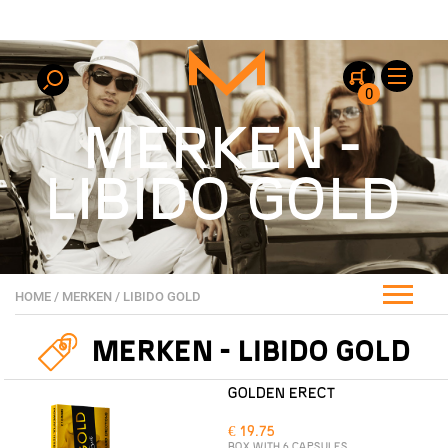
0
MERKEN -
LIBIDO GOLD
HOME
/
MERKEN
/
LIBIDO GOLD
MERKEN - LIBIDO GOLD
GOLDEN ERECT
€ 19.75
BOX WITH 6 CAPSULES