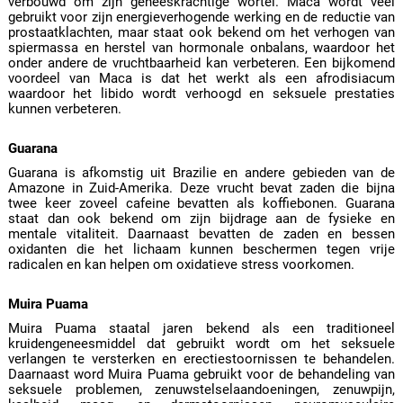
verbouwd om zijn geneeskrachtige wortel. Maca wordt veel
gebruikt voor zijn energieverhogende werking en de reductie van
prostaatklachten, maar staat ook bekend om het verhogen van
spiermassa en herstel van hormonale onbalans, waardoor het
onder andere de vruchtbaarheid kan verbeteren. Een bijkomend
voordeel van Maca is dat het werkt als een afrodisiacum
waardoor het libido wordt verhoogd en seksuele prestaties
kunnen verbeteren.
Guarana
Guarana is afkomstig uit Brazilie en andere gebieden van de
Amazone in Zuid-Amerika. Deze vrucht bevat zaden die bijna
twee keer zoveel cafeine bevatten als koffiebonen. Guarana
staat dan ook bekend om zijn bijdrage aan de fysieke en
mentale vitaliteit. Daarnaast bevatten de zaden en bessen
oxidanten die het lichaam kunnen beschermen tegen vrije
radicalen en kan helpen om oxidatieve stress voorkomen.
Muira Puama
Muira Puama staatal jaren bekend als een traditioneel
kruidengeneesmiddel dat gebruikt wordt om het seksuele
verlangen te versterken en erectiestoornissen te behandelen.
Daarnaast word Muira Puama gebruikt voor de behandeling van
seksuele problemen, zenuwstelselaandoeningen, zenuwpijn,