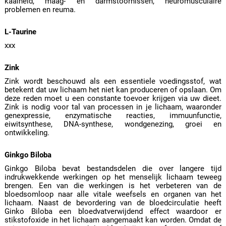
kaalheid, maag- en darmstoornissen, neuromusculaire
problemen en reuma.
L-Taurine
xxx
Zink
Zink wordt beschouwd als een essentiele voedingsstof, wat
betekent dat uw lichaam het niet kan produceren of opslaan. Om
deze reden moet u een constante toevoer krijgen via uw dieet.
Zink is nodig voor tal van processen in je lichaam, waaronder
genexpressie, enzymatische reacties, immuunfunctie,
eiwitsynthese, DNA-synthese, wondgenezing, groei en
ontwikkeling.
Ginkgo Biloba
Ginkgo Biloba bevat bestandsdelen die over langere tijd
indrukwekkende werkingen op het menselijk lichaam teweeg
brengen. Een van die werkingen is het verbeteren van de
bloedsomloop naar alle vitale weefsels en organen van het
lichaam. Naast de bevordering van de bloedcirculatie heeft
Ginko Biloba een bloedvatverwijdend effect waardoor er
stikstofoxide in het lichaam aangemaakt kan worden. Omdat de