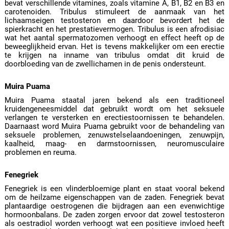
bevat verschillende vitamines, zoals vitamine A, B1, B2 en B3 en
carotenoiden. Tribulus stimuleert de aanmaak van het
lichaamseigen testosteron en daardoor bevordert het de
spierkracht en het prestatievermogen. Tribulus is een afrodisiac
wat het aantal spermatozomen verhoogt en effect heeft op de
beweeglijkheid ervan. Het is tevens makkelijker om een erectie
te krijgen na inname van tribulus omdat dit kruid de
doorbloeding van de zwellichamen in de penis ondersteunt.
Muira Puama
Muira Puama staatal jaren bekend als een traditioneel
kruidengeneesmiddel dat gebruikt wordt om het seksuele
verlangen te versterken en erectiestoornissen te behandelen.
Daarnaast word Muira Puama gebruikt voor de behandeling van
seksuele problemen, zenuwstelselaandoeningen, zenuwpijn,
kaalheid, maag- en darmstoornissen, neuromusculaire
problemen en reuma.
Fenegriek
Fenegriek is een vlinderbloemige plant en staat vooral bekend
om de heilzame eigenschappen van de zaden. Fenegriek bevat
plantaardige oestrogenen die bijdragen aan een evenwichtige
hormoonbalans. De zaden zorgen ervoor dat zowel testosteron
als oestradiol worden verhoogt wat een positieve invloed heeft