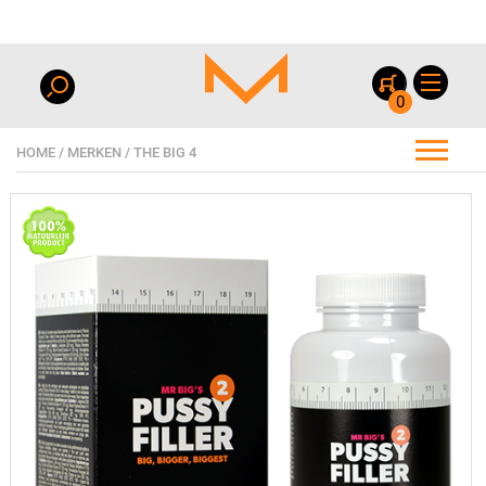
0
HOME
/
MERKEN
/
THE BIG 4