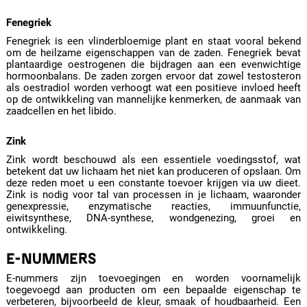
Fenegriek
Fenegriek is een vlinderbloemige plant en staat vooral bekend
om de heilzame eigenschappen van de zaden. Fenegriek bevat
plantaardige oestrogenen die bijdragen aan een evenwichtige
hormoonbalans. De zaden zorgen ervoor dat zowel testosteron
als oestradiol worden verhoogt wat een positieve invloed heeft
op de ontwikkeling van mannelijke kenmerken, de aanmaak van
zaadcellen en het libido.
Zink
Zink wordt beschouwd als een essentiele voedingsstof, wat
betekent dat uw lichaam het niet kan produceren of opslaan. Om
deze reden moet u een constante toevoer krijgen via uw dieet.
Zink is nodig voor tal van processen in je lichaam, waaronder
genexpressie, enzymatische reacties, immuunfunctie,
eiwitsynthese, DNA-synthese, wondgenezing, groei en
ontwikkeling.
E-NUMMERS
E-nummers zijn toevoegingen en worden voornamelijk
toegevoegd aan producten om een bepaalde eigenschap te
verbeteren, bijvoorbeeld de kleur, smaak of houdbaarheid. Een