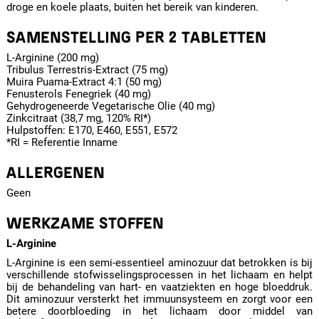
droge en koele plaats, buiten het bereik van kinderen.
SAMENSTELLING PER 2 TABLETTEN
L-Arginine (200 mg)
Tribulus Terrestris-Extract (75 mg)
Muira Puama-Extract 4:1 (50 mg)
Fenusterols Fenegriek (40 mg)
Gehydrogeneerde Vegetarische Olie (40 mg)
Zinkcitraat (38,7 mg, 120% RI*)
Hulpstoffen: E170, E460, E551, E572
*RI = Referentie Inname
ALLERGENEN
Geen
WERKZAME STOFFEN
L-Arginine
L-Arginine is een semi-essentieel aminozuur dat betrokken is bij
verschillende stofwisselingsprocessen in het lichaam en helpt
bij de behandeling van hart- en vaatziekten en hoge bloeddruk.
Dit aminozuur versterkt het immuunsysteem en zorgt voor een
betere doorbloeding in het lichaam door middel van