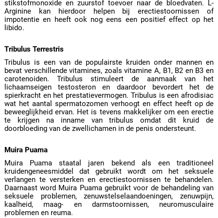
stikstofmonoxide en zuurstof toevoer naar de bloedvaten. L-
Arginine kan hierdoor helpen bij erectiestoornissen of
impotentie en heeft ook nog eens een positief effect op het
libido.
Tribulus Terrestris
Tribulus is een van de populairste kruiden onder mannen en
bevat verschillende vitamines, zoals vitamine A, B1, B2 en B3 en
carotenoiden. Tribulus stimuleert de aanmaak van het
lichaamseigen testosteron en daardoor bevordert het de
spierkracht en het prestatievermogen. Tribulus is een afrodisiac
wat het aantal spermatozomen verhoogt en effect heeft op de
beweeglijkheid ervan. Het is tevens makkelijker om een erectie
te krijgen na inname van tribulus omdat dit kruid de
doorbloeding van de zwellichamen in de penis ondersteunt.
Muira Puama
Muira Puama staatal jaren bekend als een traditioneel
kruidengeneesmiddel dat gebruikt wordt om het seksuele
verlangen te versterken en erectiestoornissen te behandelen.
Daarnaast word Muira Puama gebruikt voor de behandeling van
seksuele problemen, zenuwstelselaandoeningen, zenuwpijn,
kaalheid, maag- en darmstoornissen, neuromusculaire
problemen en reuma.