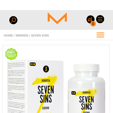
0
HOME
/
MERKEN
/
SEVEN SINS