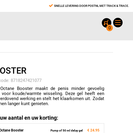
SNELLE LEVERING DOOR POSTNL MET TRACK & TRACE.
0
OSTER
code: 8718247421077
 Octane Booster maakt de penis minder gevoelig
 voor koude/warmte wisseling. Deze gel heeft een
 verdovend werking en stelt het klaarkomen uit. Zodat
men langer kunt genieten.
 uw aantal en uw korting:
Octane Booster
€ 24.95
Pump of 50 ml delay gel