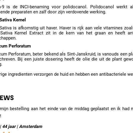
h-9 is de INCI-benaming voor polidocanol. Polidocanol werkt 
llende preparaten en zalf door zijn verdovende werking.
Sativa Kernel
ativa is afkomstig uit haver. Haver is rijk aan vele vitamines zoa
Sativa Kernel Extract zit in de kern van het graan en heeft a
chappen.
cum Perforatum
cum Perforatum, beter bekend als Sint-Janskruid, is vanouds een 
chreven. Bij een juiste dosering heeft de olie die uit de plant g
g.
ige ingredienten verzorgen de huid en hebben een antibacteriele we
IEWS
mijn bestelling aan het einde van de middag geplaatst en ik had m
!
| 44 jaar | Amsterdam