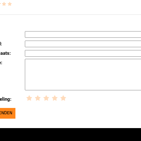
:
aats:
:
eling: