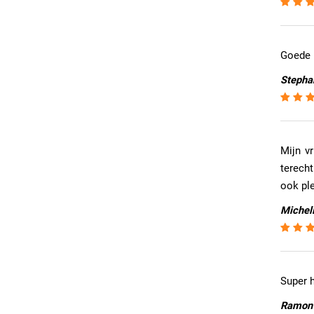
Goede k
Stephan
Mijn v
terecht
ook ple
Michell
Super 
Ramon |