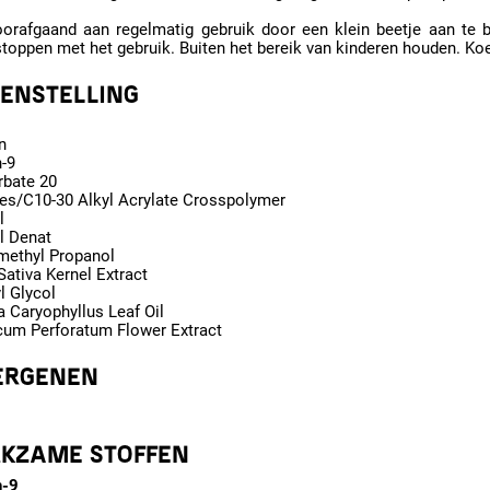
oorafgaand aan regelmatig gebruik door een klein beetje aan te b
stoppen met het gebruik. Buiten het bereik van kinderen houden. Ko
ENSTELLING
n
-9
rbate 20
tes/C10-30 Alkyl Acrylate Crosspolymer
l
l Denat
ethyl Propanol
ativa Kernel Extract
l Glycol
 Caryophyllus Leaf Oil
cum Perforatum Flower Extract
ERGENEN
KZAME STOFFEN
h-9