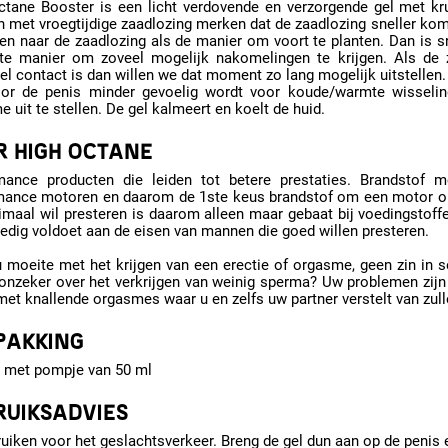
ctane Booster is een licht verdovende en verzorgende gel met kr
met vroegtijdige zaadlozing merken dat de zaadlozing sneller komt
ken naar de zaadlozing als de manier om voort te planten. Dan is 
te manier om zoveel mogelijk nakomelingen te krijgen. Als de za
l contact is dan willen we dat moment zo lang mogelijk uitstellen.
or de penis minder gevoelig wordt voor koude/warmte wisseling
 uit te stellen. De gel kalmeert en koelt de huid.
R HIGH OCTANE
mance producten die leiden tot betere prestaties. Brandstof 
mance motoren en daarom de 1ste keus brandstof om een motor opt
imaal wil presteren is daarom alleen maar gebaat bij voedingstoffe
ledig voldoet aan de eisen van mannen die goed willen presteren.
 moeite met het krijgen van een erectie of orgasme, geen zin in s
onzeker over het verkrijgen van weinig sperma? Uw problemen zijn 
et knallende orgasmes waar u en zelfs uw partner verstelt van zull
PAKKING
 met pompje van 50 ml
RUIKSADVIES
uiken voor het geslachtsverkeer. Breng de gel dun aan op de penis 