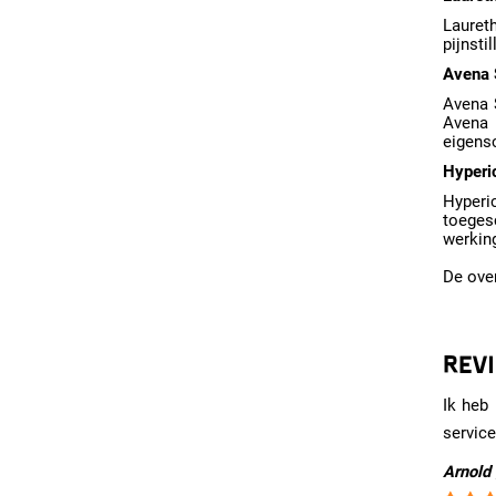
Lauret
pijnsti
Avena 
Avena S
Avena 
eigens
Hyperi
Hyperi
toeges
werkin
De over
REV
Ik heb 
service
Arnold 