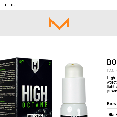
E
BLOG
BO
EAN 
High
wordt
licht
je sa
Kies
High 