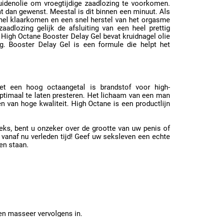
uidenolie om vroegtijdige zaadlozing te voorkomen.
 dan gewenst. Meestal is dit binnen een minuut. Als
snel klaarkomen en een snel herstel van het orgasme
adlozing gelijk de afsluiting van een heel prettig
 High Octane Booster Delay Gel bevat kruidnagel olie
. Booster Delay Gel is een formule die helpt het
met een hoog octaangetal is brandstof voor high-
imaal te laten presteren. Het lichaam van een man
n van hoge kwaliteit. High Octane is een productlijn
eks, bent u onzeker over de grootte van uw penis of
vanaf nu verleden tijd! Geef uw seksleven een echte
en staan.
en masseer vervolgens in.