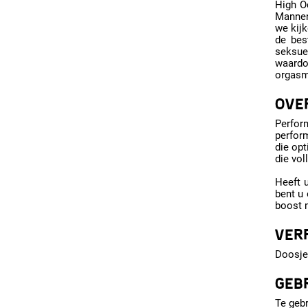
High O
Mannen 
we kij
de bes
seksuee
waardo
orgasme
OVE
Perfor
perfor
die opt
die vol
Heeft u
bent u 
boost m
VER
Doosje
GEB
Te gebr