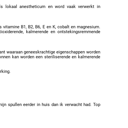
als lokaal anestheticum en word vaak verwerkt in
ls vitamine B1, B2, B6, E en K, cobalt en magnesium.
ntioxiderende, kalmerende en ontstekingsremmende
plant waaraan geneeskrachtige eigenschappen worden
ewonnen kan worden een steriliserende en kalmerende
rking.
ijn spullen eerder in huis dan ik verwacht had. Top