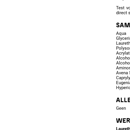
Test v
direct 
SAM
Aqua
Glyceri
Laureth
Polyso
Acryla
Alcoho
Alcoho
Aminom
Avena S
Capryly
Eugenia
Hyperi
ALL
Geen
WER
Lauret