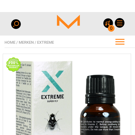
0
HOME
/
MERKEN
/
EXTREME