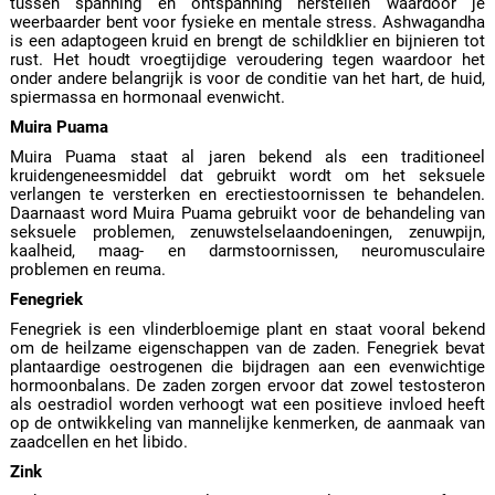
tussen spanning en ontspanning herstellen waardoor je
weerbaarder bent voor fysieke en mentale stress. Ashwagandha
is een adaptogeen kruid en brengt de schildklier en bijnieren tot
rust. Het houdt vroegtijdige veroudering tegen waardoor het
onder andere belangrijk is voor de conditie van het hart, de huid,
spiermassa en hormonaal evenwicht.
Muira Puama
Muira Puama staat al jaren bekend als een traditioneel
kruidengeneesmiddel dat gebruikt wordt om het seksuele
verlangen te versterken en erectiestoornissen te behandelen.
Daarnaast word Muira Puama gebruikt voor de behandeling van
seksuele problemen, zenuwstelselaandoeningen, zenuwpijn,
kaalheid, maag- en darmstoornissen, neuromusculaire
problemen en reuma.
Fenegriek
Fenegriek is een vlinderbloemige plant en staat vooral bekend
om de heilzame eigenschappen van de zaden. Fenegriek bevat
plantaardige oestrogenen die bijdragen aan een evenwichtige
hormoonbalans. De zaden zorgen ervoor dat zowel testosteron
als oestradiol worden verhoogt wat een positieve invloed heeft
op de ontwikkeling van mannelijke kenmerken, de aanmaak van
zaadcellen en het libido.
Zink