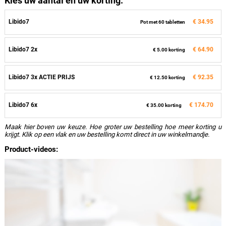
Kies uw aantal en uw korting:
Libido7
€ 34.95
Pot met 60 tabletten
Libido7 2x
€ 64.90
€ 5.00 korting
Libido7 3x ACTIE PRIJS
€ 92.35
€ 12.50 korting
Libido7 6x
€ 174.70
€ 35.00 korting
Maak hier boven uw keuze. Hoe groter uw bestelling hoe meer korting u
krijgt. Klik op een vlak en uw bestelling komt direct in uw winkelmandje.
Product-videos: