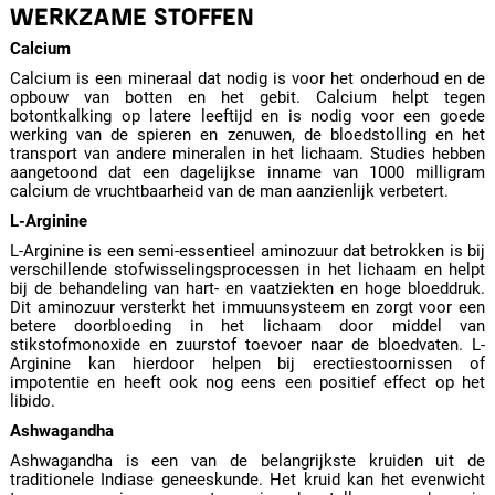
WERKZAME STOFFEN
Calcium
Calcium is een mineraal dat nodig is voor het onderhoud en de
opbouw van botten en het gebit. Calcium helpt tegen
botontkalking op latere leeftijd en is nodig voor een goede
werking van de spieren en zenuwen, de bloedstolling en het
transport van andere mineralen in het lichaam. Studies hebben
aangetoond dat een dagelijkse inname van 1000 milligram
calcium de vruchtbaarheid van de man aanzienlijk verbetert.
L-Arginine
L-Arginine is een semi-essentieel aminozuur dat betrokken is bij
verschillende stofwisselingsprocessen in het lichaam en helpt
bij de behandeling van hart- en vaatziekten en hoge bloeddruk.
Dit aminozuur versterkt het immuunsysteem en zorgt voor een
betere doorbloeding in het lichaam door middel van
stikstofmonoxide en zuurstof toevoer naar de bloedvaten. L-
Arginine kan hierdoor helpen bij erectiestoornissen of
impotentie en heeft ook nog eens een positief effect op het
libido.
Ashwagandha
Ashwagandha is een van de belangrijkste kruiden uit de
traditionele Indiase geneeskunde. Het kruid kan het evenwicht