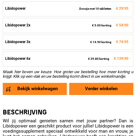
Libidopower
€ 29.95
Doosje met 10 tabletten
Libidopower 2x
€ 54.90
€ 5.00 korting
Libidopower 3x
€ 74.95
€ 14.90 korting
Libidopower 6x
€ 139.90
€ 39.80 korting
Maak hier boven uw keuze. Hoe groter uw bestelling hoe meer korting u
krijgt. Klik op een vlak en uw bestelling komt direct in uw winkelmandje.
Bekijk winkelwagen
Verder winkelen
BESCHRIJVING
Wil jij optimaal genieten samen met jouw partner? Dan is
Libidopower een geschikt product voor jullie! Libidopower is een
voedingssupplement speciaal ontwikkeld voor man en vrouw, je