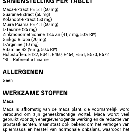
SAMENSTELLING PER TABLET
Maca-Extract PE 5:1 (50 mg)
Guarana-Extract (50 mg)
Kolanoot-Extract (50 mg)
Muira Puama PE 4:1 (50 mg)
L-Taurine (25 mg)
Zinkmonomethionine 18% Zn (41,7 mg, 50% RI*)
Ginkgo Biloba (20 mg)
L-Arginine (10 mg)
Vitamine B3 (9 mg, 50% RI*)
Hulpstoffen: E132, E341, E460, E464, E551, E570, E572
*RI = Referentie Inname
ALLERGENEN
Geen
WERKZAME STOFFEN
Maca
Maca is afkomstig van de maca plant, die voornamelijk word
verbouwd om zijn geneeskrachtige wortel. Maca wordt veel
gebruikt voor zijn energieverhogende werking en de reductie van
prostaatklachten, maar staat ook bekend om het verhogen van
spiermassa en herstel van hormonale onbalans, waardoor het