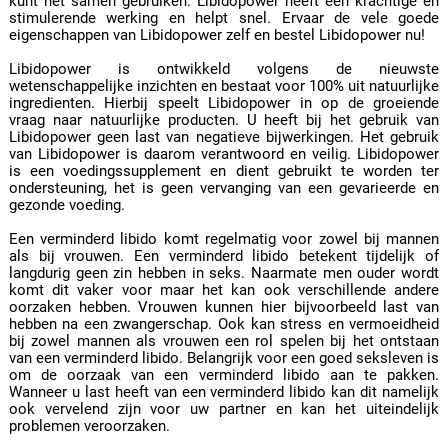
kunt het samen gebruiken. Libidopower heeft een krachtige en
stimulerende werking en helpt snel. Ervaar de vele goede
eigenschappen van Libidopower zelf en bestel Libidopower nu!
Libidopower is ontwikkeld volgens de nieuwste
wetenschappelijke inzichten en bestaat voor 100% uit natuurlijke
ingredienten. Hierbij speelt Libidopower in op de groeiende
vraag naar natuurlijke producten. U heeft bij het gebruik van
Libidopower geen last van negatieve bijwerkingen. Het gebruik
van Libidopower is daarom verantwoord en veilig. Libidopower
is een voedingssupplement en dient gebruikt te worden ter
ondersteuning, het is geen vervanging van een gevarieerde en
gezonde voeding.
Een verminderd libido komt regelmatig voor zowel bij mannen
als bij vrouwen. Een verminderd libido betekent tijdelijk of
langdurig geen zin hebben in seks. Naarmate men ouder wordt
komt dit vaker voor maar het kan ook verschillende andere
oorzaken hebben. Vrouwen kunnen hier bijvoorbeeld last van
hebben na een zwangerschap. Ook kan stress en vermoeidheid
bij zowel mannen als vrouwen een rol spelen bij het ontstaan
van een verminderd libido. Belangrijk voor een goed seksleven is
om de oorzaak van een verminderd libido aan te pakken.
Wanneer u last heeft van een verminderd libido kan dit namelijk
ook vervelend zijn voor uw partner en kan het uiteindelijk
problemen veroorzaken.