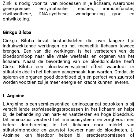
Zink is nodig voor tal van processen in je lichaam, waaronder
genexpressie, enzymatische reacties, immuunfunctie,
eiwitsynthese, DNA-synthese, wondgenezing, groei en
ontwikkeling.
Ginkgo Biloba
Ginkgo Biloba bevat bestandsdelen die over langere tijd
indrukwekkende werkingen op het menselijk lichaam teweeg
brengen. Een van die werkingen is het verbeteren van de
bloedsomloop naar alle vitale weefsels en organen van het
lichaam. Naast de bevordering van de bloedcirculatie heeft
Ginko Biloba een bloedvatverwijdend effect waardoor er
stikstofoxide in het lichaam aangemaakt kan worden. Omdat de
spieren en organen goed doorbloed zijn en perfect van zuurstof
worden voorzien zul je meer energie en kracht kunnen leveren.
L-Arginine
L-Arginine is een semi-essentieel aminozuur dat betrokken is bij
verschillende stofwisselingsprocessen in het lichaam en helpt
bij de behandeling van hart- en vaatziekten en hoge bloeddruk.
Dit aminozuur versterkt het immuunsysteem en zorgt voor een
betere doorbloeding in het lichaam door middel van
stikstofmonoxide en zuurstof toevoer naar de bloedvaten. L-
Arginine kan hierdoor helpen bij erectiestoornissen of