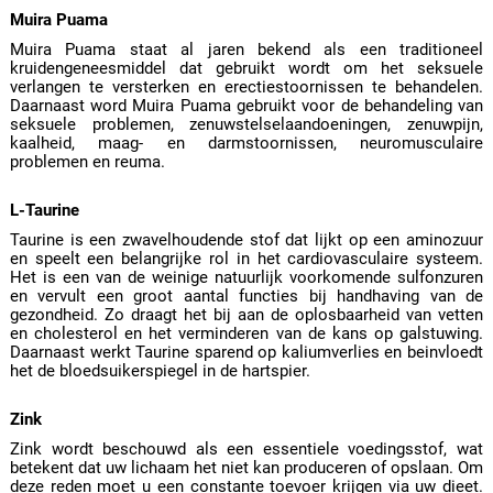
Muira Puama
Muira Puama staat al jaren bekend als een traditioneel
kruidengeneesmiddel dat gebruikt wordt om het seksuele
verlangen te versterken en erectiestoornissen te behandelen.
Daarnaast word Muira Puama gebruikt voor de behandeling van
seksuele problemen, zenuwstelselaandoeningen, zenuwpijn,
kaalheid, maag- en darmstoornissen, neuromusculaire
problemen en reuma.
L-Taurine
Taurine is een zwavelhoudende stof dat lijkt op een aminozuur
en speelt een belangrijke rol in het cardiovasculaire systeem.
Het is een van de weinige natuurlijk voorkomende sulfonzuren
en vervult een groot aantal functies bij handhaving van de
gezondheid. Zo draagt het bij aan de oplosbaarheid van vetten
en cholesterol en het verminderen van de kans op galstuwing.
Daarnaast werkt Taurine sparend op kaliumverlies en beinvloedt
het de bloedsuikerspiegel in de hartspier.
Zink
Zink wordt beschouwd als een essentiele voedingsstof, wat
betekent dat uw lichaam het niet kan produceren of opslaan. Om
deze reden moet u een constante toevoer krijgen via uw dieet.