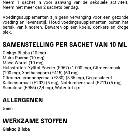
Neem 1 sachet in voor aanvang van de seksuele activiteit.
Neem niet meer dan 2 sachets per dag.
Voedingssupplementen zijn geen vervanging voor een gezonde
voeding en levensstijl. Houd voedingssupplementen buiten het
bereik van kinderen. Bewaren op een koele, donkere en droge
plek.
SAMENSTELLING PER SACHET VAN 10 ML
Ginkgo Biloba (10 mg)
Muira Puama (10 mg)
Maca Wortel (10 mg)
Hulpstoffen: Xylitol Poeder (E967) (1.000 mg), Citroensmaak
(200 mg), Xanthaangom (E415) (60 mg),
Citroenzuurmonohydraat (E330) (8,86 mg), Gegranuleerd
Kaliumsorbaat (E202) (5 mg), Natriumbenzoaat (E211) (5 mg),
Sucralose (E955) (2,4 mg), Water tot q.s.
ALLERGENEN
Geen
WERKZAME STOFFEN
Ginkgo Biloba