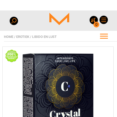
0
HOME
/
EROTIEK
/
LIBIDO EN LUST