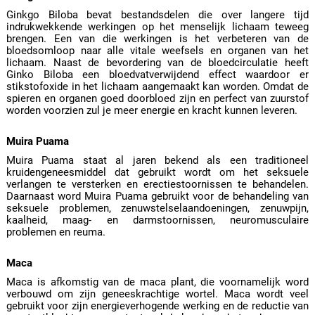
Ginkgo Biloba bevat bestandsdelen die over langere tijd
indrukwekkende werkingen op het menselijk lichaam teweeg
brengen. Een van die werkingen is het verbeteren van de
bloedsomloop naar alle vitale weefsels en organen van het
lichaam. Naast de bevordering van de bloedcirculatie heeft
Ginko Biloba een bloedvatverwijdend effect waardoor er
stikstofoxide in het lichaam aangemaakt kan worden. Omdat de
spieren en organen goed doorbloed zijn en perfect van zuurstof
worden voorzien zul je meer energie en kracht kunnen leveren.
Muira Puama
Muira Puama staat al jaren bekend als een traditioneel
kruidengeneesmiddel dat gebruikt wordt om het seksuele
verlangen te versterken en erectiestoornissen te behandelen.
Daarnaast word Muira Puama gebruikt voor de behandeling van
seksuele problemen, zenuwstelselaandoeningen, zenuwpijn,
kaalheid, maag- en darmstoornissen, neuromusculaire
problemen en reuma.
Maca
Maca is afkomstig van de maca plant, die voornamelijk word
verbouwd om zijn geneeskrachtige wortel. Maca wordt veel
gebruikt voor zijn energieverhogende werking en de reductie van