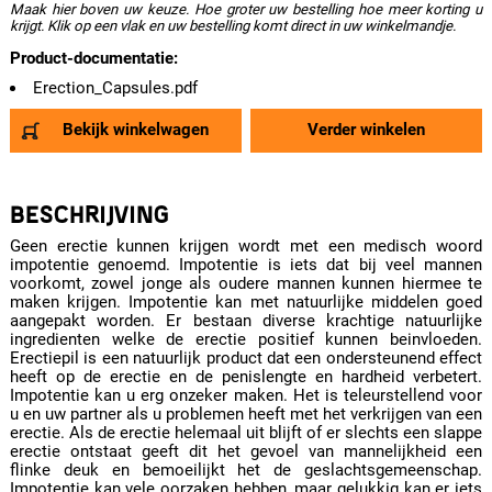
Maak hier boven uw keuze. Hoe groter uw bestelling hoe meer korting u
krijgt. Klik op een vlak en uw bestelling komt direct in uw winkelmandje.
Product-documentatie:
Erection_Capsules.pdf
Bekijk winkelwagen
Verder winkelen
BESCHRIJVING
Geen erectie kunnen krijgen wordt met een medisch woord
impotentie genoemd. Impotentie is iets dat bij veel mannen
voorkomt, zowel jonge als oudere mannen kunnen hiermee te
maken krijgen. Impotentie kan met natuurlijke middelen goed
aangepakt worden. Er bestaan diverse krachtige natuurlijke
ingredienten welke de erectie positief kunnen beinvloeden.
Erectiepil is een natuurlijk product dat een ondersteunend effect
heeft op de erectie en de penislengte en hardheid verbetert.
Impotentie kan u erg onzeker maken. Het is teleurstellend voor
u en uw partner als u problemen heeft met het verkrijgen van een
erectie. Als de erectie helemaal uit blijft of er slechts een slappe
erectie ontstaat geeft dit het gevoel van mannelijkheid een
flinke deuk en bemoeilijkt het de geslachtsgemeenschap.
Impotentie kan vele oorzaken hebben, maar gelukkig kan er iets