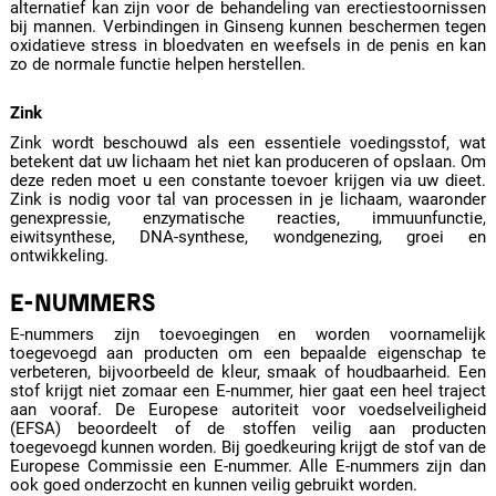
alternatief kan zijn voor de behandeling van erectiestoornissen
bij mannen. Verbindingen in Ginseng kunnen beschermen tegen
oxidatieve stress in bloedvaten en weefsels in de penis en kan
zo de normale functie helpen herstellen.
Zink
Zink wordt beschouwd als een essentiele voedingsstof, wat
betekent dat uw lichaam het niet kan produceren of opslaan. Om
deze reden moet u een constante toevoer krijgen via uw dieet.
Zink is nodig voor tal van processen in je lichaam, waaronder
genexpressie, enzymatische reacties, immuunfunctie,
eiwitsynthese, DNA-synthese, wondgenezing, groei en
ontwikkeling.
E-NUMMERS
E-nummers zijn toevoegingen en worden voornamelijk
toegevoegd aan producten om een bepaalde eigenschap te
verbeteren, bijvoorbeeld de kleur, smaak of houdbaarheid. Een
stof krijgt niet zomaar een E-nummer, hier gaat een heel traject
aan vooraf. De Europese autoriteit voor voedselveiligheid
(EFSA) beoordeelt of de stoffen veilig aan producten
toegevoegd kunnen worden. Bij goedkeuring krijgt de stof van de
Europese Commissie een E-nummer. Alle E-nummers zijn dan
ook goed onderzocht en kunnen veilig gebruikt worden.