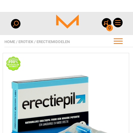
0
HOME
/
EROTIEK
/
ERECTIEMIDDELEN