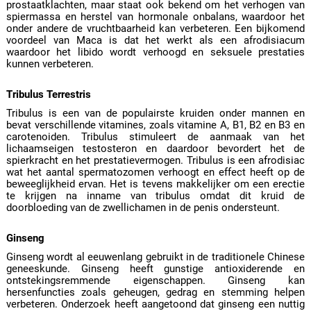
prostaatklachten, maar staat ook bekend om het verhogen van
spiermassa en herstel van hormonale onbalans, waardoor het
onder andere de vruchtbaarheid kan verbeteren. Een bijkomend
voordeel van Maca is dat het werkt als een afrodisiacum
waardoor het libido wordt verhoogd en seksuele prestaties
kunnen verbeteren.
Tribulus Terrestris
Tribulus is een van de populairste kruiden onder mannen en
bevat verschillende vitamines, zoals vitamine A, B1, B2 en B3 en
carotenoiden. Tribulus stimuleert de aanmaak van het
lichaamseigen testosteron en daardoor bevordert het de
spierkracht en het prestatievermogen. Tribulus is een afrodisiac
wat het aantal spermatozomen verhoogt en effect heeft op de
beweeglijkheid ervan. Het is tevens makkelijker om een erectie
te krijgen na inname van tribulus omdat dit kruid de
doorbloeding van de zwellichamen in de penis ondersteunt.
Ginseng
Ginseng wordt al eeuwenlang gebruikt in de traditionele Chinese
geneeskunde. Ginseng heeft gunstige antioxiderende en
ontstekingsremmende eigenschappen. Ginseng kan
hersenfuncties zoals geheugen, gedrag en stemming helpen
verbeteren. Onderzoek heeft aangetoond dat ginseng een nuttig