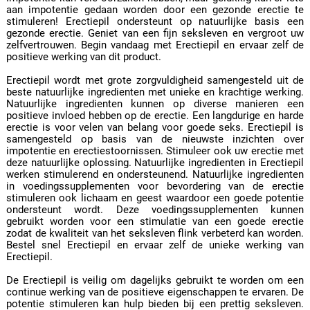
aan impotentie gedaan worden door een gezonde erectie te
stimuleren! Erectiepil ondersteunt op natuurlijke basis een
gezonde erectie. Geniet van een fijn seksleven en vergroot uw
zelfvertrouwen. Begin vandaag met Erectiepil en ervaar zelf de
positieve werking van dit product.
Erectiepil wordt met grote zorgvuldigheid samengesteld uit de
beste natuurlijke ingredienten met unieke en krachtige werking.
Natuurlijke ingredienten kunnen op diverse manieren een
positieve invloed hebben op de erectie. Een langdurige en harde
erectie is voor velen van belang voor goede seks. Erectiepil is
samengesteld op basis van de nieuwste inzichten over
impotentie en erectiestoornissen. Stimuleer ook uw erectie met
deze natuurlijke oplossing. Natuurlijke ingredienten in Erectiepil
werken stimulerend en ondersteunend. Natuurlijke ingredienten
in voedingssupplementen voor bevordering van de erectie
stimuleren ook lichaam en geest waardoor een goede potentie
ondersteunt wordt. Deze voedingssupplementen kunnen
gebruikt worden voor een stimulatie van een goede erectie
zodat de kwaliteit van het seksleven flink verbeterd kan worden.
Bestel snel Erectiepil en ervaar zelf de unieke werking van
Erectiepil.
De Erectiepil is veilig om dagelijks gebruikt te worden om een
continue werking van de positieve eigenschappen te ervaren. De
potentie stimuleren kan hulp bieden bij een prettig seksleven.