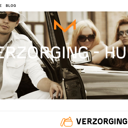
E
BLOG
ERZORGING - HU
VERZORGING 