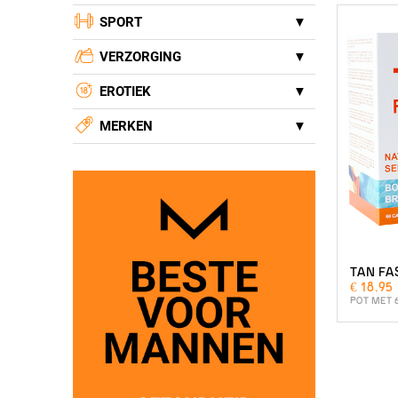
SPORT
VERZORGING
EROTIEK
MERKEN
TAN FA
€ 18.95
POT MET 