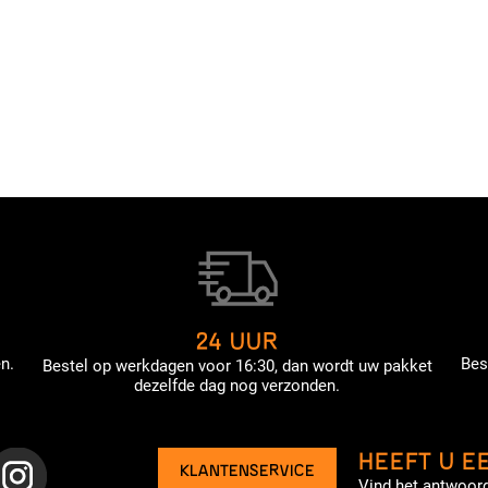
24 UUR
n.
Bes
Bestel op werkdagen voor 16:30, dan wordt uw pakket
dezelfde dag nog verzonden.
HEEFT U E
KLANTENSERVICE
Vind het antwoord