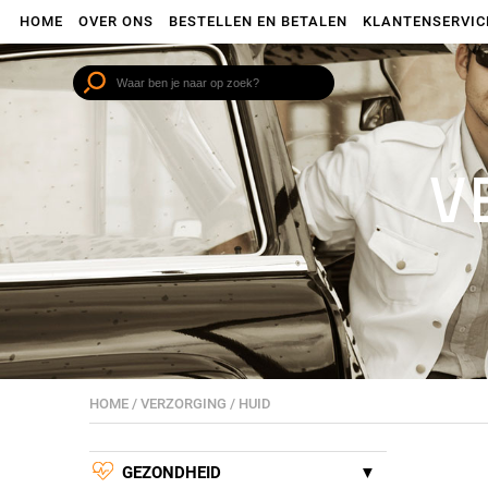
HOME
OVER ONS
BESTELLEN EN BETALEN
KLANTENSERVIC
V
HOME
/
VERZORGING
/
HUID
GEZONDHEID