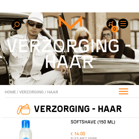
0
VERZORGING -
HAAR
HOME
/
VERZORGING
/
HAAR
VERZORGING - HAAR
SOFTSHAVE (150 ML)
€ 14.00
FLES MET 150ML