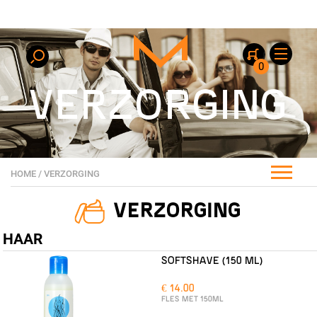
0
VERZORGING
HOME
/
VERZORGING
VERZORGING
HAAR
SOFTSHAVE (150 ML)
€ 14.00
FLES MET 150ML