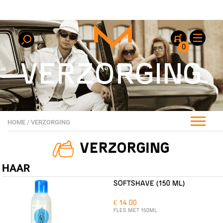
0
VERZORGING
HOME
/
VERZORGING
VERZORGING
HAAR
SOFTSHAVE (150 ML)
€ 14.00
FLES MET 150ML