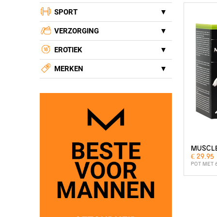
SPORT
VERZORGING
EROTIEK
MERKEN
MUSCL
€ 29.95
POT MET 