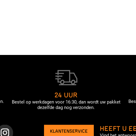
24 UUR
n.
Bes
Bestel op werkdagen voor 16:30, dan wordt uw pakket
dezelfde dag nog verzonden.
HEEFT U E
KLANTENSERVICE
Vind het antwoord