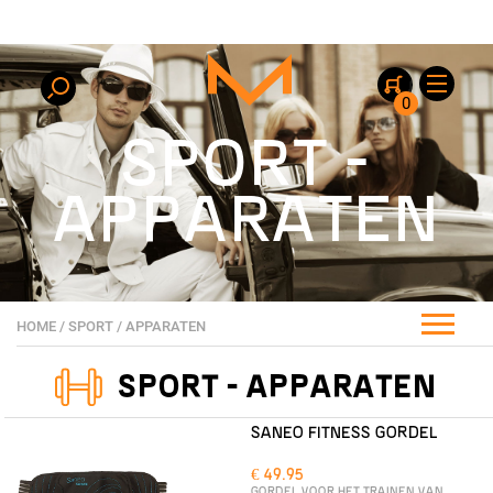
0
SPORT -
APPARATEN
HOME
/
SPORT
/
APPARATEN
SPORT - APPARATEN
SANEO FITNESS GORDEL
€ 49.95
GORDEL VOOR HET TRAINEN VAN