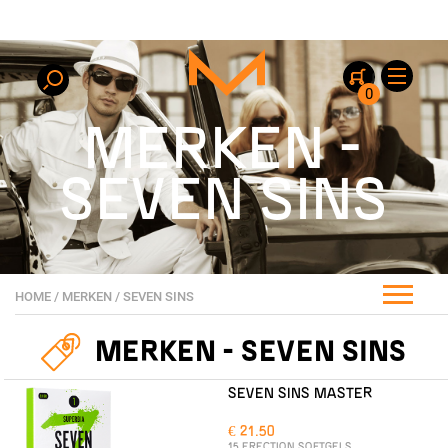
0
MERKEN -
SEVEN SINS
HOME
/
MERKEN
/
SEVEN SINS
MERKEN - SEVEN SINS
SEVEN SINS MASTER
€ 21.50
15 ERECTION SOFTGELS