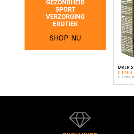
MALE 
€ 19.00
FLACON M