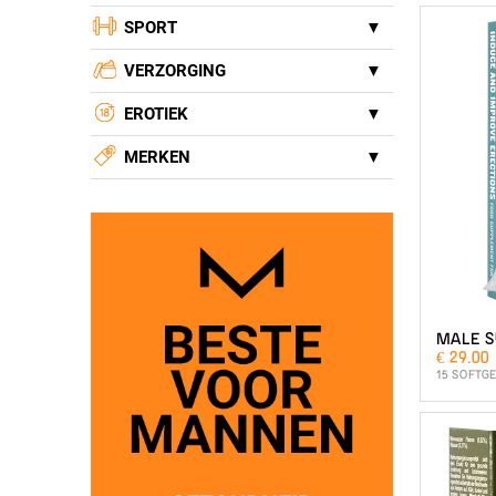
SPORT
VERZORGING
EROTIEK
MERKEN
MALE S
€ 29.00
15 SOFTG