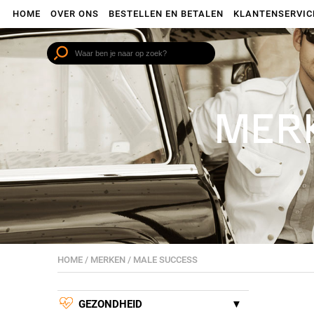
HOME
OVER ONS
BESTELLEN EN BETALEN
KLANTENSERVIC
MERK
HOME
/
MERKEN
/
MALE SUCCESS
GEZONDHEID