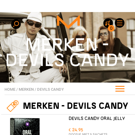
0
MERKEN -
DEVILS CANDY
HOME
/
MERKEN
/
DEVILS CANDY
MERKEN - DEVILS CANDY
DEVILS CANDY ORAL JELLY
€ 24.95
DOOSJE MET 5 SACHETS