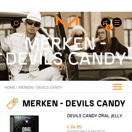
0
MERKEN -
DEVILS CANDY
HOME
/
MERKEN
/
DEVILS CANDY
MERKEN - DEVILS CANDY
DEVILS CANDY ORAL JELLY
€ 24.95
DOOSJE MET 5 SACHETS