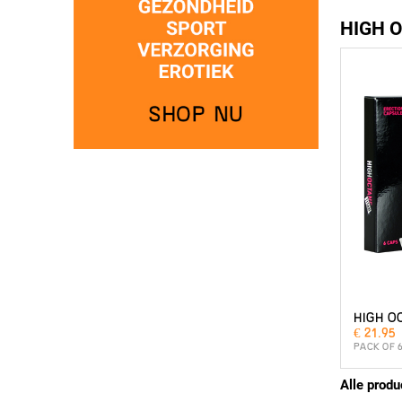
HIGH 
HIGH O
€ 21.95
PACK OF 
Alle produ