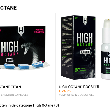
OCTANE
CTANE TITAN
HIGH OCTANE BOOSTER
€ 24.95
6 ERECTION CAPSULES
PUMP OF 50 ML DELAY GEL
cten in de categorie High Octane (8)