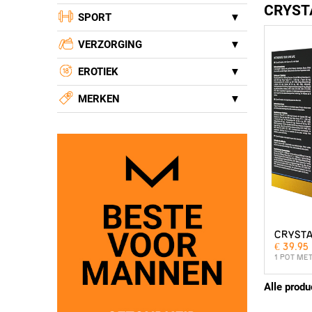
CRYST
SPORT
VERZORGING
EROTIEK
MERKEN
CRYST
€ 39.95
1 POT ME
Alle produ