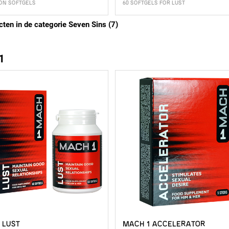
ION SOFTGELS
60 SOFTGELS FOR LUST
cten in de categorie Seven Sins (7)
1
 LUST
MACH 1 ACCELERATOR