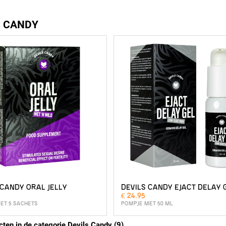
S CANDY
 CANDY ORAL JELLY
DEVILS CANDY EJACT DELAY 
€ 24.95
ET 5 SACHETS
POMPJE MET 50 ML
cten in de categorie Devils Candy (9)