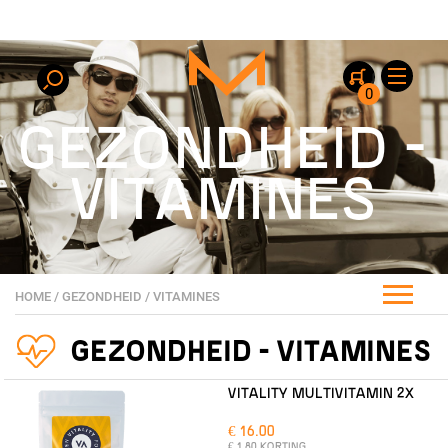
0
GEZONDHEID -
VITAMINES
HOME
/
GEZONDHEID
/
VITAMINES
GEZONDHEID - VITAMINES
VITALITY MULTIVITAMIN 2X
€ 16.00
€ 1.80 KORTING