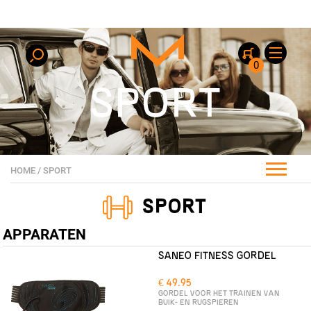
0
SPORT
HOME
/
SPORT
SPORT
APPARATEN
SANEO FITNESS GORDEL
€ 49.95
GORDEL VOOR HET TRAINEN VAN
BUIK- EN RUGSPIEREN