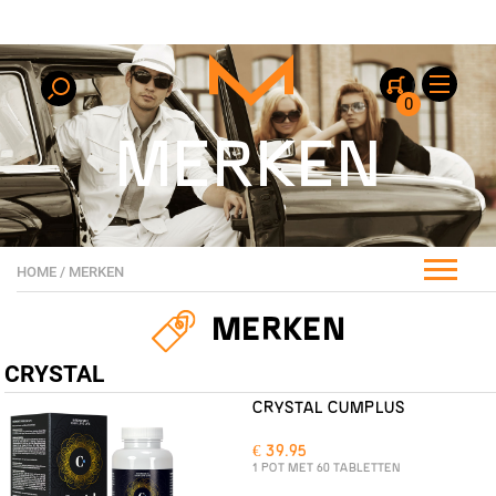
0
MERKEN
HOME
/
MERKEN
MERKEN
CRYSTAL
CRYSTAL CUMPLUS
€ 39.95
1 POT MET 60 TABLETTEN