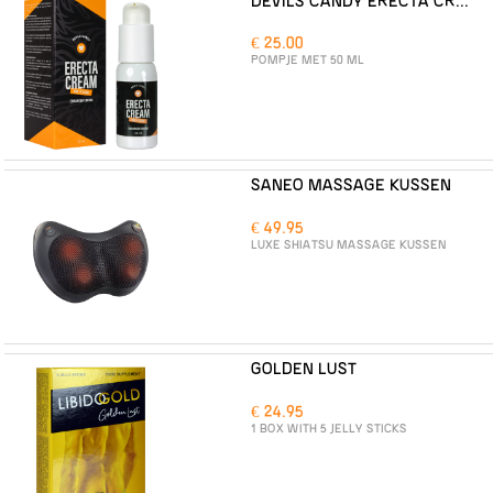
DEVILS CANDY ERECTA CREAM
€ 25.00
POMPJE MET 50 ML
SANEO MASSAGE KUSSEN
€ 49.95
LUXE SHIATSU MASSAGE KUSSEN
GOLDEN LUST
€ 24.95
1 BOX WITH 5 JELLY STICKS